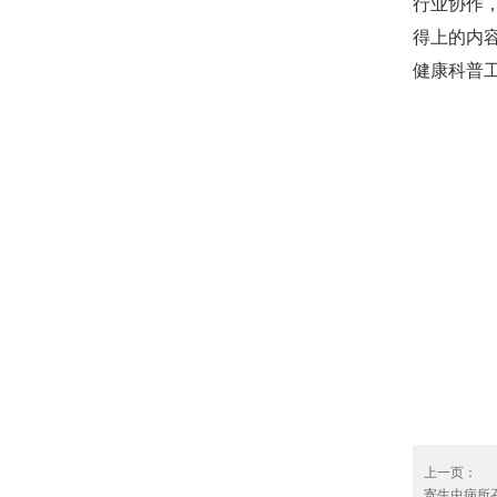
行业协作
得上的内
健康科普
上一页：
寄生虫病所召