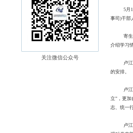
5月
事司)干
寄生
介绍学习
关注微信公众号
卢江
的安排。
卢江
立”，更加
志、统一
卢江